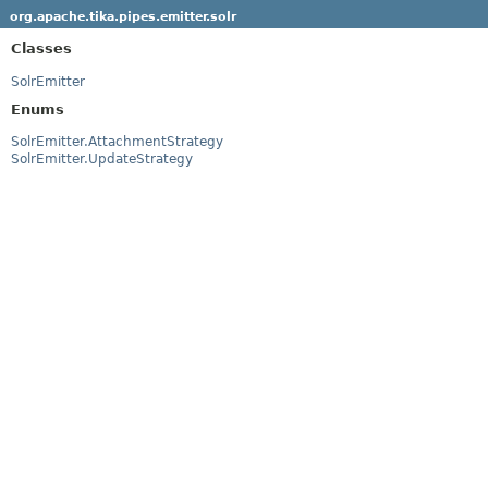
org.apache.tika.pipes.emitter.solr
Classes
SolrEmitter
Enums
SolrEmitter.AttachmentStrategy
SolrEmitter.UpdateStrategy