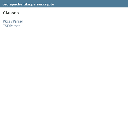
org.apache.tika.parser.crypto
Classes
Pkcs7Parser
TSDParser