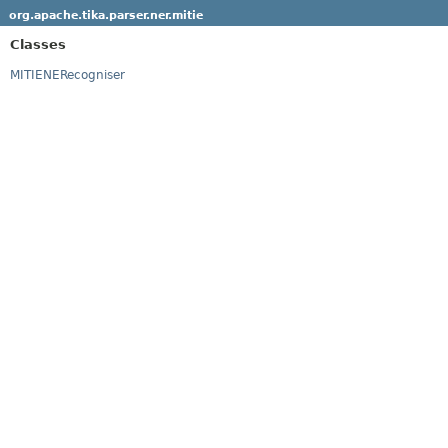
org.apache.tika.parser.ner.mitie
Classes
MITIENERecogniser