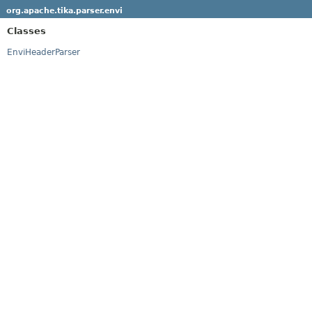
org.apache.tika.parser.envi
Classes
EnviHeaderParser