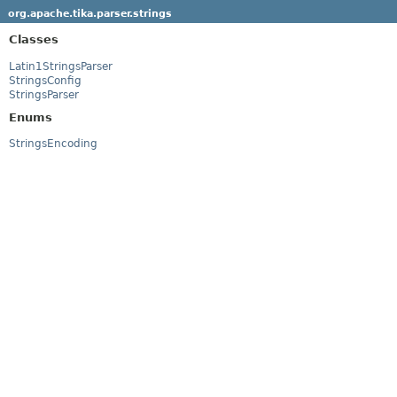
org.apache.tika.parser.strings
Classes
Latin1StringsParser
StringsConfig
StringsParser
Enums
StringsEncoding