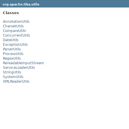
org.apache.tika.utils
Classes
AnnotationUtils
CharsetUtils
CompareUtils
ConcurrentUtils
DateUtils
ExceptionUtils
ParserUtils
ProcessUtils
RegexUtils
RereadableInputStream
ServiceLoaderUtils
StringUtils
SystemUtils
XMLReaderUtils